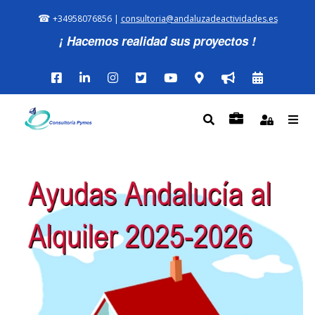
☎
+34958076856 |
consultoria@andaluzadeactividades.es
¡ Hacemos realidad sus proyectos !