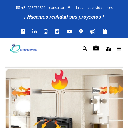
☎
+34958076856 |
consultoria@andaluzadeactividades.es
¡ Hacemos realidad sus proyectos !