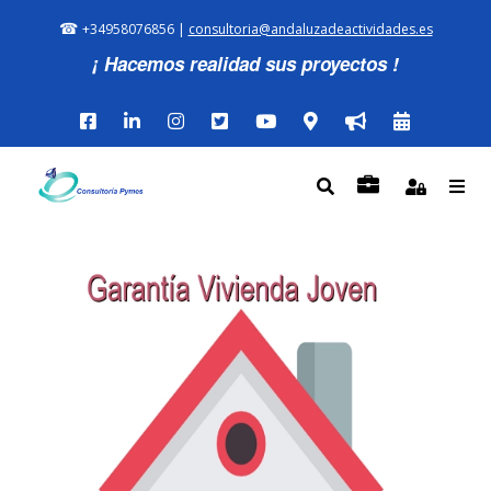
☎
+34958076856 |
consultoria@andaluzadeactividades.es
¡ Hacemos realidad sus proyectos !