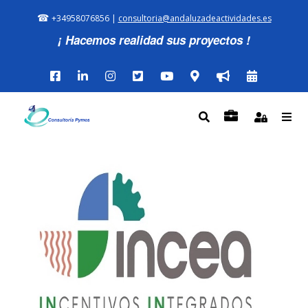
☎
+34958076856 |
consultoria@andaluzadeactividades.es
¡ Hacemos realidad sus proyectos !