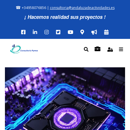
☎
+34958076856 |
consultoria@andaluzadeactividades.es
¡ Hacemos realidad sus proyectos !